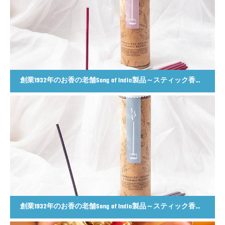
創業1932年のお香の老舗Song of India製品～スティック香＆お香立てセット[Botanicaly Collection] – ワイルドベリーカシス
創業1932年のお香の老舗Song of India製品～スティック香＆お香立てセット[Botanicaly Collection] – バルサムシダーウッド