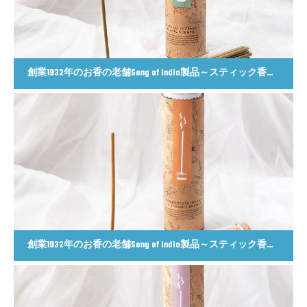
創業1932年のお香の老舗Song of India製品～スティック香＆お香立てセット[Botanicaly Collection] – ハニーサックルジャスミン
創業1932年のお香の老舗Song of India製品～スティック香＆お香立てセット[Botanicaly Collection] – ゴジモロ オレンジ