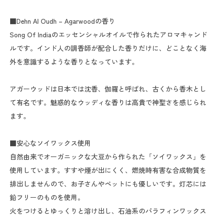
■Dehn Al Oudh – Agarwoodの香り
Song Of Indiaのエッセンシャルオイルで作られたアロマキャンド
ルです。インド人の調香師が配合した香りだけに、どことなく海
外を意識するような香りとなっています。
アガーウッドは日本では沈香、伽羅と呼ばれ、古くから香木とし
て有名です。魅惑的なウッディな香りは高貴で神聖さを感じられ
ます。
■安心なソイワックス使用
自然由来でオーガニックな大豆から作られた「ソイワックス」を
使用しています。すすや煙が出にくく、燃焼時有害な合成物質を
排出しませんので、お子さんやペットにも優しいです。灯芯には
鉛フリーのものを使用。
火をつけるとゆっくりと溶け出し、石油系のパラフィンワックス