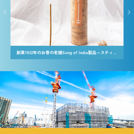


創業1932年のお香の老舗Song of India製品～スティック香＆お香立てセット[Botanicaly Collection] – ハニーサックルジャスミン
創業1932年のお香の老舗Song of India製品～スティック香＆お香立てセット[Botanicaly Collection] – ゴジモロ オレンジ