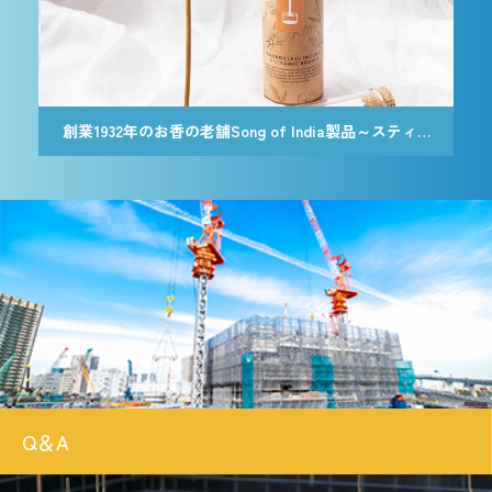
創業1932年のお香の老舗Song of India製品～スティック香＆お香立てセット[Botanicaly Collection] – ハニーサックルジャスミン
創業1932年のお香の老舗Song of India製品～スティック香＆お香立てセット[Botanicaly Collection] – ゴジモロ オレンジ
Q＆A