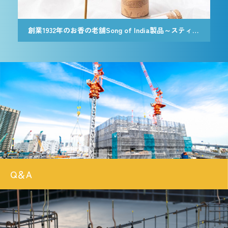
創業1932年のお香の老舗Song of India製品～スティック香＆お香立てセット[Botanicaly Collection] – ハニーサックルジャスミン
創業1932年のお香の老舗Song of India製品～スティック香＆お香立てセット[Botanicaly Collection] – ゴジモロ オレンジ
Q＆A