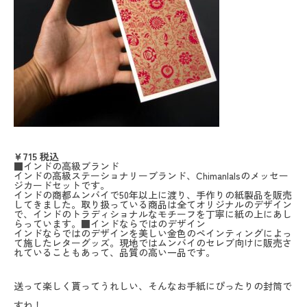
¥715
税込
■インドの高級ブランド
インドの高級ステーショナリーブランド、Chimanlalsのメッセー
ジカードセットです。
インドの商都ムンバイで50年以上に渡り、手作りの紙製品を販売
してきました。取り扱っている商品は全てオリジナルのデザイン
で、インドのトラディショナルなモチーフを丁寧に紙の上にあし
らっています。■インドならではのデザイン
インドならではのデザインを美しい金色のペインティングによっ
て施したレターグッズ。現地ではムンバイのセレブ向けに販売さ
れていることもあって、品質の高い一品です。
送って楽しく貰ってうれしい、そんなお手紙にぴったりの封筒で
すね！