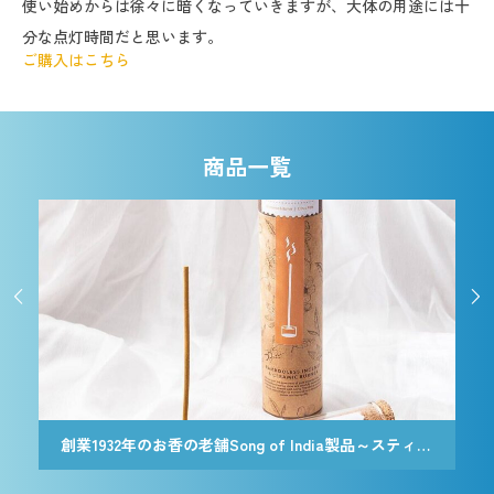
使い始めからは徐々に暗くなっていきますが、大体の用途には十
分な点灯時間だと思います。
ご購入はこちら
商品一覧


創業1932年のお香の老舗Song of India製品～スティック香＆お香立てセット[Botanicaly Collection] – ハニーサックルジャスミン
創業1932年のお香の老舗Song of India製品～スティック香＆お香立てセット[Botanicaly Collection] – ゴジモロ オレンジ