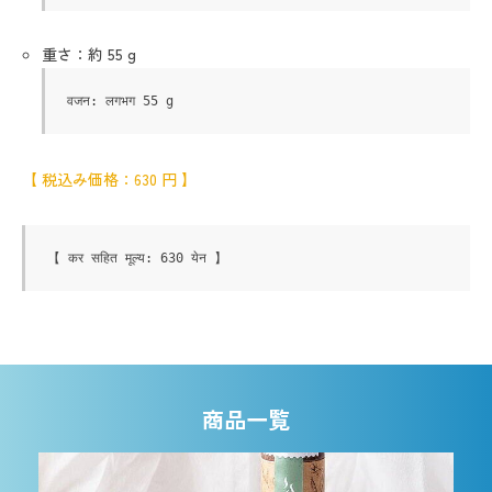
重さ：約 55 g
वजन: लगभग 55 g
【 税込み価格：630 円 】
【 कर सहित मूल्य: 630 येन 】
商品一覧