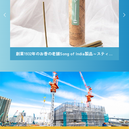


創業1932年のお香の老舗Song of India製品～スティック香＆お香立てセット[Botanicaly Collection] – ハニーサックルジャスミン
創業1932年のお香の老舗Song of Indi