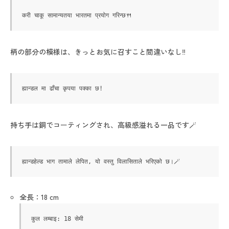
करी चाकू सामान्यतया भारतमा प्रयोग गरिन्छ🍴
柄の部分の模様は、きっとお気に召すこと間違いなし‼
ह्यान्डल मा ढाँचा कृपया पक्का छ!
持ち手は銅でコーティングされ、高級感溢れる一品です🪄
ह्यान्डहेल्ड भाग तामाले लेपित, यो वस्तु विलासिताले भरिएको छ।🪄
全長：18 cm
कुल लम्बाइ: 18 सेमी