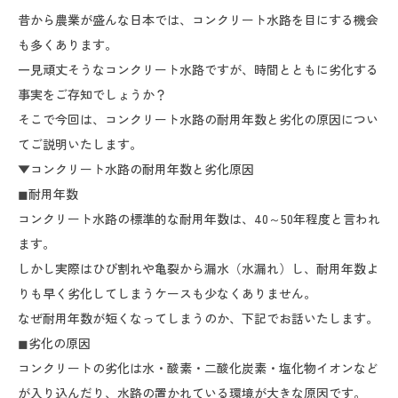
昔から農業が盛んな日本では、コンクリート水路を目にする機会
も多くあります。
一見頑丈そうなコンクリート水路ですが、時間とともに劣化する
事実をご存知でしょうか？
そこで今回は、コンクリート水路の耐用年数と劣化の原因につい
てご説明いたします。
▼コンクリート水路の耐用年数と劣化原因
◼耐用年数
コンクリート水路の標準的な耐用年数は、40～50年程度と言われ
ます。
しかし実際はひび割れや亀裂から漏水（水漏れ）し、耐用年数よ
りも早く劣化してしまうケースも少なくありません。
なぜ耐用年数が短くなってしまうのか、下記でお話いたします。
◼劣化の原因
コンクリートの劣化は水・酸素・二酸化炭素・塩化物イオンなど
が入り込んだり、水路の置かれている環境が大きな原因です。