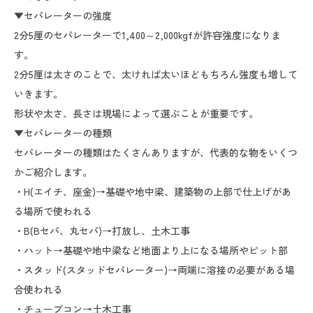
▼セパレーターの強度
2分5厘のセパレーターで1,400～2,000kgfが許容強度になりま
す。
2分5厘は太さのことで、太ければ太いほどもちろん強度も増して
いきます。
形状や太さ、長さは現場によって選ぶことが重要です。
▼セパレーターの種類
セパレーターの種類はたくさんありますが、代表的な物をいくつ
かご紹介します。
・H(エイチ、座金)→基礎や地中梁、建築物の上部で仕上げがあ
る場所で使われる
・B(Bセパ、丸セパ)→打放し、土木工事
・ハット→基礎や地中梁など地面より上になる場所やピット部
・スタッド(スタッドセパレーター)→両端に溶接の必要がある場
合使われる
・チューブコン→土木工事